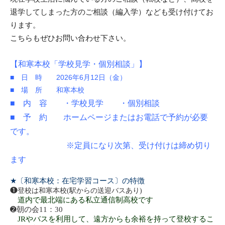
退学してしまった方のご相談（編入学）なども受け付けてお
ります。
こちらもぜひお問い合わせ下さい。
【和寒本校「学校見学・個別相談」】
■ 日 時 2026年6月12日（金）
■ 場 所 和寒本校
■ 内 容 ・学校見学 ・個別相談
■ 予 約 ホームページまたはお電話で予約が必要
です。
※定員になり次第、受け付けは締め切り
ます
★
〔和寒本校：在宅学習コース〕の特徴
❶
登校は和寒本校
(
駅からの送迎バスあり
)
道内で最北端にある私立通信制高校です
➋
朝の会
11：30
JR
やバスを利用して、遠方からも余裕を持って登校するこ