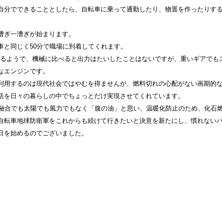
分でできることとしたら、自転車に乗って通勤したり、物置を作ったりす
漕ぎ一漕ぎが始まります。
と同じく50分で職場に到着してくれます。
なるようで、機械に比べると出力はたいしたことはないですが、重いギアでも
なエンジンです。
用するのは現代社会ではやむを得ませんが、燃料切れの心配がない画期的
活を日々の暮らしの中でちょっとだけ実現させてくれています。
融合でも太陽でも風力でもなく「腹の油」と思い、温暖化防止のため、化石
自転車地球防衛軍をこれからも続けて行きたいと決意を新たにし、慣れない
日を始めるのでございました。