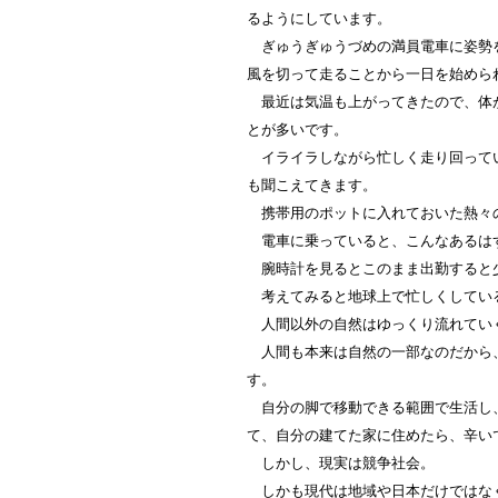
るようにしています。
ぎゅうぎゅうづめの満員電車に姿勢を
風を切って走ることから一日を始めら
最近は気温も上がってきたので、体が
とが多いです。
イライラしながら忙しく走り回ってい
も聞こえてきます。
携帯用のポットに入れておいた熱々
電車に乗っていると、こんなあるは
腕時計を見るとこのまま出勤すると
考えてみると地球上で忙しくしてい
人間以外の自然はゆっくり流れてい
人間も本来は自然の一部なのだから、
す。
自分の脚で移動できる範囲で生活し、
て、自分の建てた家に住めたら、辛い
しかし、現実は競争社会。
しかも現代は地域や日本だけではな