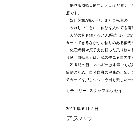
夢見る原始人的生活とはほど遠く、自
度です。
短い休憩が終わり、また自転車の一
うれしいことに、休憩を入れても電車
人間の脚も鍛えると0.3馬力ほどに
タートできるなかなか粘りのある優秀
化石燃料や原子力に頼った乗り物を利
り物「自転車」は、私の夢見る自力生
21世紀の新エネルギーは水素でも核
節約のため、自分自身の健康のため、
チカードを押しつつ、今日も楽しい一
カテゴリー:
スタッフエッセイ
2011 年 6 月 7 日
アスパラ