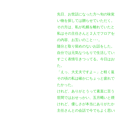
先日、お世話になった方へ旬の味覚
い物を探しては贈らせていただく。
その方は、私が札幌を離れていたと
私はその主任さんと２人でフロアを
の内容、お互いのこと･･･。
随分と取り留めのないお話をした。
自分では元気なつもりで生活してい
すごく表情引きつってる。今日はお
た。
「えっ、大丈夫ですよ～」と軽く返
その頃の私は確かにちょっと疲れて
たかった。
けれど、ありがとうって素直に言う
世間ではおせっかい、五月蝿いと煙
けれど、優しさが本当にありがたか
主任さんとの会話で今でもよく思い