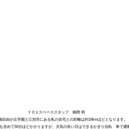
ー
ＹＯＵスペーススタッフ 鶴間 明
自由が丘学園と江別市にある私の自宅との距離は約18kmほどとなります。
も含めて50分ほどかかりますが、天気の良い日はできるかぎり自転 車で通