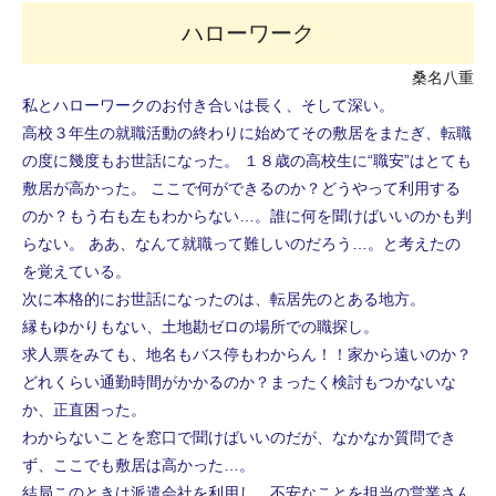
ハローワーク
桑名八重
私とハローワークのお付き合いは長く、そして深い。
高校３年生の就職活動の終わりに始めてその敷居をまたぎ、転職
の度に幾度もお世話になった。 １８歳の高校生に“職安”はとても
敷居が高かった。 ここで何ができるのか？どうやって利用する
のか？もう右も左もわからない…。誰に何を聞けばいいのかも判
らない。 ああ、なんて就職って難しいのだろう…。と考えたの
を覚えている。
次に本格的にお世話になったのは、転居先のとある地方。
縁もゆかりもない、土地勘ゼロの場所での職探し。
求人票をみても、地名もバス停もわからん！！家から遠いのか？
どれくらい通勤時間がかかるのか？まったく検討もつかないな
か、正直困った。
わからないことを窓口で聞けばいいのだが、なかなか質問でき
ず、ここでも敷居は高かった…。
結局このときは派遣会社を利用し、不安なことを担当の営業さん