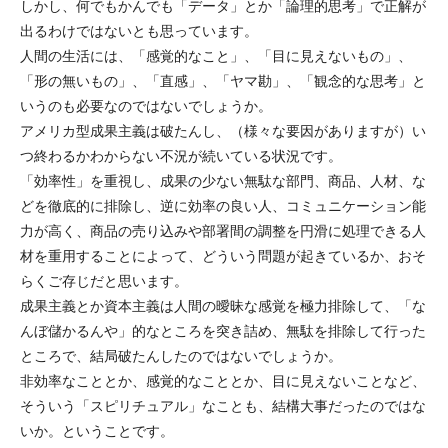
しかし、何でもかんでも「データ」とか「論理的思考」で正解が
出るわけではないとも思っています。
人間の生活には、「感覚的なこと」、「目に見えないもの」、
「形の無いもの」、「直感」、「ヤマ勘」、「観念的な思考」と
いうのも必要なのではないでしょうか。
アメリカ型成果主義は破たんし、（様々な要因がありますが）い
つ終わるかわからない不況が続いている状況です。
「効率性」を重視し、成果の少ない無駄な部門、商品、人材、な
どを徹底的に排除し、逆に効率の良い人、コミュニケーション能
力が高く、商品の売り込みや部署間の調整を円滑に処理できる人
材を重用することによって、どういう問題が起きているか、おそ
らくご存じだと思います。
成果主義とか資本主義は人間の曖昧な感覚を極力排除して、「な
んぼ儲かるんや」的なところを突き詰め、無駄を排除して行った
ところで、結局破たんしたのではないでしょうか。
非効率なこととか、感覚的なこととか、目に見えないことなど、
そういう「スピリチュアル」なことも、結構大事だったのではな
いか。ということです。