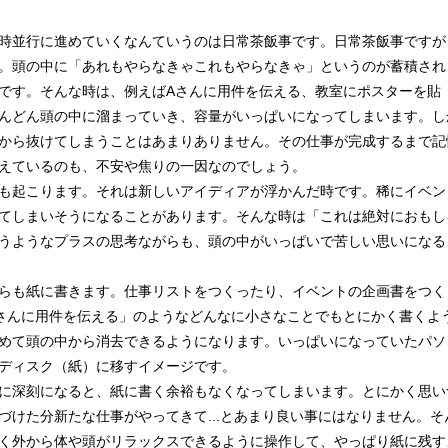
時並行に進めていくなんていうのは日常茶飯事です。日常茶飯事ですが
。頭の中に「あれもやらなきゃこれもやらなきゃ」というのが蓄積され
です。そんな時は、例えばAさんに用件を伝える、教室にポスターを貼
んどん頭の中に溜まっていき、容量がいっぱいになってしまいます。し
から抜けてしまうことはあまりありません。その仕事が完成するまで記
えているのも、不安や焦りの一因なのでしょう。
も起こります。それは新しいアイディアが浮かんだ時です。稀にイベン
てしまいそうになることがあります。そんな時は「これは絶対におもし
うようなプラスの思考ながらも、頭の中がいっぱいで苦しい思いになる
らも紙に書きます。仕事リストをつくったり、イベントの企画書をつく
さんに用件を伝える」のようなどんなに小さなことでもとにかく書くよ
めて頭の中から消去できるようになります。いっぱいになっていたパソ
ディスク（紙）に移すイメージです。
に深刻になると、紙に書く余裕もなくなってしまいます。とにかく思い
づけた分新たな仕事がやってきて...とあまり良い事にはなりません。そ
く外から体や頭がリラックスできるように操作して、やっぱり紙に残す