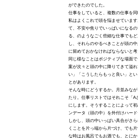
ができたのでした。
仕事をしていると、複数の仕事を同
私はよくこれで頭を悩ませています
て、不安や焦りでいっぱいになるの
る、のようなごく些細な仕事でもど
し、それらのやるべきことが頭の中
に留めておかなければならないと考
同じ様なことはポジティブな場面で
案が次々と頭の中に降りてきて溢れ
い」「こうしたらもっと良い」とい
とがあります。
そんな時にどうするか。月並みなが
たり。仕事リストではそれこそ「A
にします。そうすることによって初
ンデータ（頭の中）を外付けハード
しかし、頭の中いっぱい具合がさら
くことを片っ端から片づけ、でも片
な時はお風呂でもお酒でも、とにか