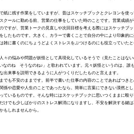
で紙に残す作業をしていますが、昔はスケッチブックとクレヨンを使っ
スクールに勤める前、営業の仕事をしていた時のことです。営業成績が
のですが、営業トークの見直しや次回目標を考える際にはスケッチブッ
をしたものです。大きく、カラーで書くことで自分の中により印象的に
は雑に書くのにちょうどよくストレスをぶつけるのにも役立っていたと
人々の悩みや問題が妖怪として具現化しているそうで（見たことはない
せいなのね そうなのね♪」と歌われています。元々妖怪というのは、誰
な出来事を説明できるように人がつくりだしたものと言えます。
までも不安のままです。前半で書いた仕事の内容のことであればつきと
関係や恋愛や人生のことであったなら。簡単に言葉にできない漠然とし
っているものです。そんな時にはスケッチブックに思いつくままに殴り
だけでも少しばかりのストレス解消になりますし、不安を解決する鍵は
かもしれませんから。