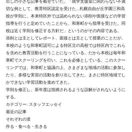
出しの小さな記事を載せていた。「就学支援金に関わらない不適
切な例として、教育特区認定を受けた...札幌自由が丘学園三和高
校が学則に、本来特区外では認められない添削や面接などの学習
指導を行うと定めていたことから、和寒町から指導を受けた。同
校は近く学則を修正する方針だ」というのがその内容である。
添削とは主としてレポート、面接とは主として授業のことだが、
本校のような和寒町認可による特区立の高校では特区内でこれら
を含めた教育活動を行うことになっている。だから本校は毎年和
寒町でスクーリングを行い、これを必修としている。このスクー
リングでは、和寒町と協議の上、さまざまな地域の活動に参加し
たり、多様な実習の活動を創り出してきた。まさに特区地域でし
かできない学習活動を進めてきた。
学則を修正し、新年度は指摘されるような誤解がされないように
する。
カテゴリー:
スタッフエッセイ
最近の記事
それぞれの道
作る・食べる・生きる