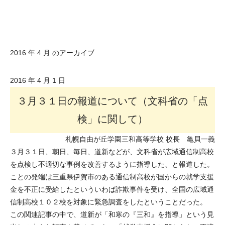
2016 年 4 月 のアーカイブ
2016 年 4 月 1 日
３月３１日の報道について（文科省の「点
検」に関して）
札幌自由が丘学園三和高等学校 校長 亀貝一義
３月３１日、朝日、毎日、道新などが、文科省が広域通信制高校
を点検し不適切な事例を改善するように指導した、と報道した。
ことの発端は三重県伊賀市のある通信制高校が国からの就学支援
金を不正に受給したといういわば詐欺事件を受け、全国の広域通
信制高校１０２校を対象に緊急調査をしたということだった。
この関連記事の中で、道新が「和寒の『三和』を指導」という見