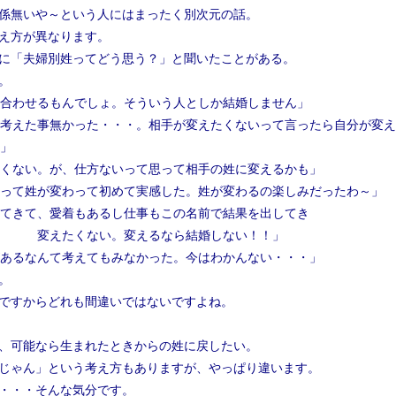
係無いや～という人にはまったく別次元の話。
え方が異なります。
に「夫婦別姓ってどう思う？」と聞いたことがある。
。
合わせるもんでしょ。そういう人としか結婚しません」
考えた事無かった・・・。相手が変えたくないって言ったら自分が変え
」
くない。が、仕方ないって思って相手の姓に変えるかも」
って姓が変わって初めて実感した。姓が変わるの楽しみだったわ～」
てきて、愛着もあるし仕事もこの名前で結果を出してき
。
変えたくない。
変えるなら結婚しない！！」
あるなんて考えてもみなかった。今はわかんない・・・」
。
ですからどれも間違いではないですよね。
、可能なら生まれたときからの姓に戻したい。
じゃん」という考え方もありますが、やっぱり違います。
・・・そんな気分です。