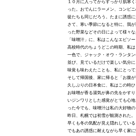
１０月に入ってからすっかり肌寒く
った。おでんにラーメン、コンビニ
徒たちも同じだろう。たまに誘惑に
さて、寒い季節になると特に、我が
った野菜などその日によって様々な
「味噌汁」に、私はこんなエピソー
高校時代のちょうどこの時期、私は
一色で、ジャック・オウ・ランタン
並び、見ているだけで楽しい気分に
味覚も味わえたことも、私にとって
そして帰国後、家に帰ると「お腹が
久しぶりの日本食に、私はこの時ひ
お味噌が香る湯気が鼻の先をかすり
いジンワリとした感覚がとても心地
った今でも、味噌汁は私の大好物の
昨日、札幌では初雪が観測された。
早くも冬の気配が見え隠れしている
でもあの誘惑に耐えながら早く家に