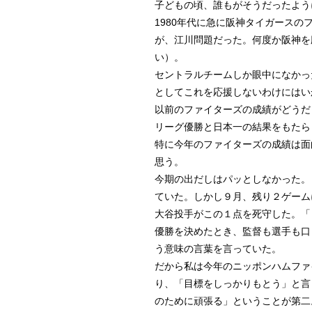
子どもの頃、誰もがそうだったよう
1980年代に急に阪神タイガース
が、江川問題だった。何度か阪神を
い）。
セントラルチームしか眼中になかっ
としてこれを応援しないわけにはい
以前のファイターズの成績がどうだ
リーグ優勝と日本一の結果をもたら
特に今年のファイターズの成績は面
思う。
今期の出だしはパッとしなかった。
ていた。しかし９月、残り２ゲーム
大谷投手がこの１点を死守した。「
優勝を決めたとき、監督も選手も口
う意味の言葉を言っていた。
だから私は今年のニッポンハムファ
り、「目標をしっかりもとう」と言
のために頑張る」ということが第二