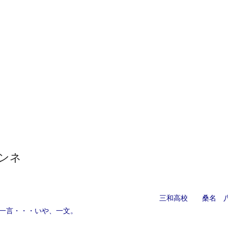
ンネ
三和高校 桑名 八
一言・・・いや、一文。