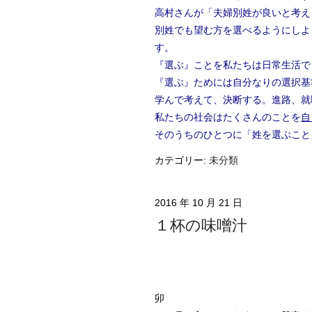
高村さんが「夫婦別姓が良いと考え
別姓でも望む方を選べるようにしよ
す。
『選ぶ』ことを私たちは日常生活で
『選ぶ』ためには自分なりの選択基
学んで考えて、決断する。進路、就職
私たちの社会はたくさんのことを
自
そのうちのひとつに「姓を選ぶこと
カテゴリー:
未分類
2016 年 10 月 21 日
１杯の味噌汁
三和
卯