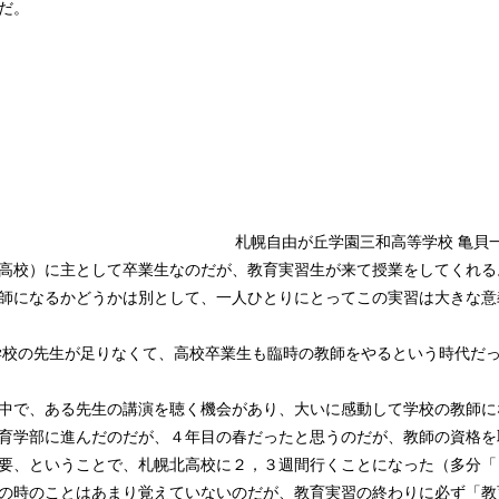
だ。
札幌自由が丘学園三和高等学校 亀貝
高校）に主として卒業生なのだが、教育実習生が来て授業をしてくれる
師になるかどうかは別として、一人ひとりにとってこの実習は大きな意
、学校の先生が足りなくて、高校卒業生も臨時の教師をやるという時代だ
中で、ある先生の講演を聴く機会があり、大いに感動して学校の教師に
育学部に進んだのだが、４年目の春だったと思うのだが、教師の資格を
要、ということで、札幌北高校に２，３週間行くことになった（多分「
の時のことはあまり覚えていないのだが、教育実習の終わりに必ず「教