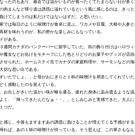
なったのもあり、最近では温かいものが食べたくてたまらない日が多く
の肉まんなど帰り道は誘惑に溢れているという風に感じるのは、きっと
負けてしまうのは私だけではないはずだ、と思いたい。
家では毎日のように味噌汁が食卓に並ぶ。ワカメや豆腐、大根や人参と
具材を味わうのが、私の密かな楽しみにもなっている。
ドがある。
３週間カナダのバンクーバーに留学していた。街の飾り付けはハロウィ
や魔女などお化けをモチーフにした色とりどりのお菓子やグッズが店頭
させられた。ホームステイ先でカナダの家庭料理や、サーモンなどの海
大切な思い出である。
すいたでしょ。」と母がおにぎりと１杯の味噌汁を用意してくれていた
どく感動したのを覚えている。
、お出しがきいた温かい味が喉を通る。疲れた身体に染み渡るような温
よく、「帰ってきたんだなぁ・・。」としみじみと実感できた。大人に
１つだ。
と感じ、今後もますますあの誘惑に負けることが増えてくる予感がする
帰れば、あの１杯の味噌汁が待っている。そう思えば、この寒さもなん