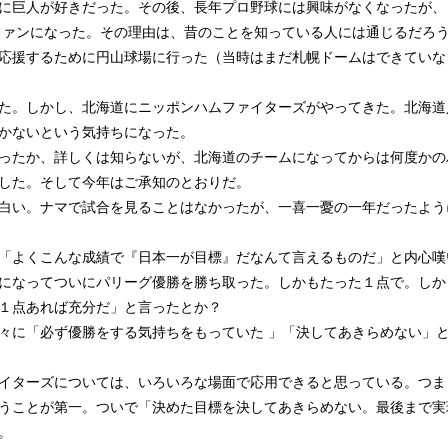
に巨人が好きだった。その後、長年プロ野球には興味がなくなったが、
のファンになった。その理由は、昔のことを知っている人には通じるだろ
応援するために円山球場に行った（当時はまだ札幌ドームはできていな
た。しかし、北海道にニッポンハムファイターズがやってきた。北海道
かないという気持ちになった。
ったか、詳しくは知らないが、北海道のチームになってからは何度かの
した。そして今年はご承知のとおりだ。
白い。ナマで試合を見ることはなかったが、一喜一憂の一年だったよう
「よくこんな成績で『日本一が目標』だなんて言えるものだ」と内心嘆
になってついにパリーグ優勝を勝ち取った。しかもたった１点で。しか
１点あれば充分だ」と言ったとか？
々に「必ず優勝をする気持ちをもっていた 」「決してあきらめない」
イターズについては、いろいろな場面で応用できると思っている。つま
うことが第一。ついで「決めた目標を決してあきらめない。最後まで実
。