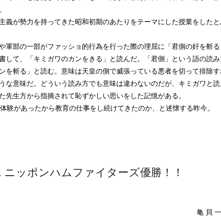
。
主義が勢力を持ってきた昭和初期のあたりをテーマにした授業をしたと
や軍部の一部がファッショ的行為を行った際の理屈に「君側の奸を斬る
書して、「キミガワのカンをきる」と読んだ。「君側」という語の読み
ンを斬る」と読む。意味は天皇の側で威張っている悪者を切って排除す
うな意味だ。どういう読み方でも意味は違わないのだが、キミガワと読
た先生方から指摘されて恥ずかしい思いをした記憶がある。
の体験があったから教育の仕事をし続けてきたのか、と述懐する昨今。
.. ニッポンハムファイターズ優勝！！
亀 貝 一