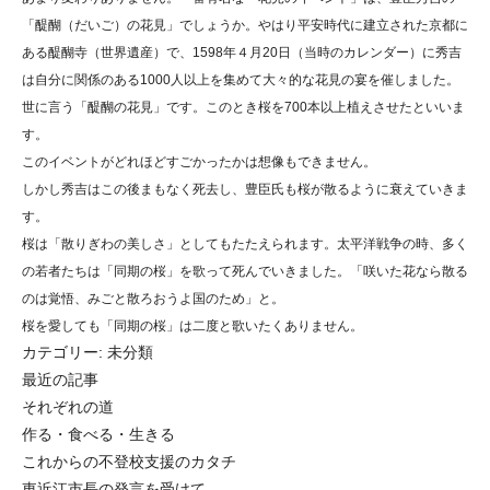
「醍醐（だいご）の花見」でしょうか。やはり平安時代に建立された京都に
ある醍醐寺（世界遺産）で、1598年４月20日（当時のカレンダー）に秀吉
は自分に関係のある1000人以上を集めて大々的な花見の宴を催しました。
世に言う「醍醐の花見」です。このとき桜を700本以上植えさせたといいま
す。
このイベントがどれほどすごかったかは想像もできません。
しかし秀吉はこの後まもなく死去し、豊臣氏も桜が散るように衰えていきま
す。
桜は「散りぎわの美しさ」としてもたたえられます。太平洋戦争の時、多く
の若者たちは「同期の桜」を歌って死んでいきました。「咲いた花なら散る
のは覚悟、みごと散ろおうよ国のため」と。
桜を愛しても「同期の桜」は二度と歌いたくありません。
カテゴリー:
未分類
最近の記事
それぞれの道
作る・食べる・生きる
これからの不登校支援のカタチ
東近江市長の発言を受けて