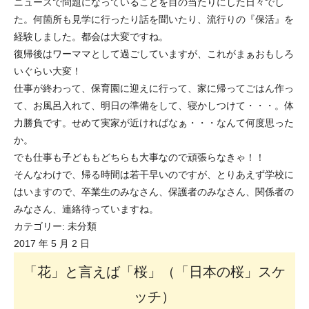
ニュースで問題になっていることを目の当たりにした日々でし
た。何箇所も見学に行ったり話を聞いたり、流行りの『保活』を
経験しました。都会は大変ですね。
復帰後はワーママとして過ごしていますが、これがまぁおもしろ
いぐらい大変！
仕事が終わって、保育園に迎えに行って、家に帰ってごはん作っ
て、お風呂入れて、明日の準備をして、寝かしつけて・・・。体
力勝負です。せめて実家が近ければなぁ・・・なんて何度思った
か。
でも仕事も子どももどちらも大事なので頑張らなきゃ！！
そんなわけで、帰る時間は若干早いのですが、とりあえず学校に
はいますので、卒業生のみなさん、保護者のみなさん、関係者の
みなさん、連絡待っていますね。
カテゴリー:
未分類
2017 年 5 月 2 日
「花」と言えば「桜」（「日本の桜」スケ
ッチ）