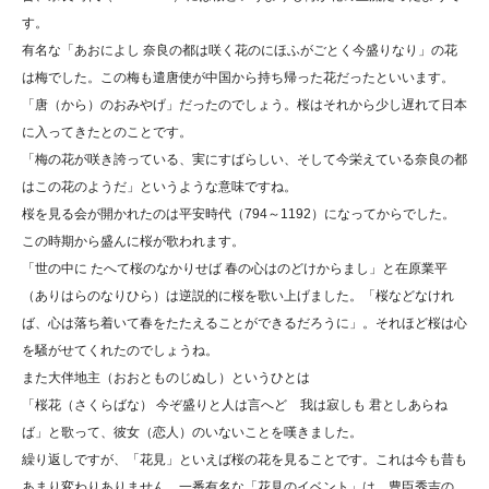
す。
有名な「あおによし 奈良の都は咲く花のにほふがごとく今盛りなり」の花
は梅でした。この梅も遣唐使が中国から持ち帰った花だったといいます。
「唐（から）のおみやげ」だったのでしょう。桜はそれから少し遅れて日本
に入ってきたとのことです。
「梅の花が咲き誇っている、実にすばらしい、そして今栄えている奈良の都
はこの花のようだ」というような意味ですね。
桜を見る会が開かれたのは平安時代（794～1192）になってからでした。
この時期から盛んに桜が歌われます。
「世の中に たへて桜のなかりせば 春の心はのどけからまし」と在原業平
（ありはらのなりひら）は逆説的に桜を歌い上げました。「桜などなけれ
ば、心は落ち着いて春をたたえることができるだろうに」。それほど桜は心
を騒がせてくれたのでしょうね。
また大伴地主（おおとものじぬし）というひとは
「桜花（さくらばな） 今ぞ盛りと人は言へど 我は寂しも 君としあらね
ば」と歌って、彼女（恋人）のいないことを嘆きました。
繰り返しですが、「花見」といえば桜の花を見ることです。これは今も昔も
あまり変わりありません。一番有名な「花見のイベント」は、豊臣秀吉の