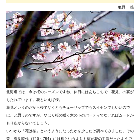
亀貝 一義
北海道では、今は桜のシーズンですね。休日にはあちこちで「花見」の宴が
もたれています。花といえば桜。
花見という
のだから桜でなくともチューリップでもスイセンでもいいので
は、と思うのですが、やはり桜の咲く木の下のパーティでなければムードが
もりあが
らないでしょう。
いつから「花は桜」というようになったかを少しだけ調べてみました。その
昔、奈良時代（710～794）には桜というよりも梅が花の主流だったようで