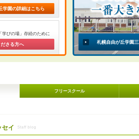
丘学園
の詳細はこちら
「学びの場」存続のために
札幌自由が丘学園三
くださる方へ
フリースクール
ッセイ
Staff blog