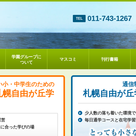
札幌自由が丘学園
011-743-1267
TEL
学園グループに
マスコミ
刊行書籍
ついて
い小・中学生のための
通信
札幌自由が丘学
札幌自由が丘
少人数の落ち着いた環境で
運営
毎日通学コースと在宅学習
りに合った学びの場