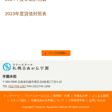
2023年度貸借対照表
ページの先頭へ
フリースクール 札幌自由が丘学園
学園本部
〒060-0908 北海道札幌市東区北8条東1丁目3-10
TEL
(011)743-1267
FAX (011)743-1268
トップページ
｜
フリースクールとは
｜
時間割・行事
｜
卒業生の声
｜
よくある質問
｜
スタッフ紹介
｜
札幌自由が丘学園について
｜
三和高等学校
｜
お問い合わせ
Copyright? Sapporo Jiyugaoka Gakuen All rights reserved.