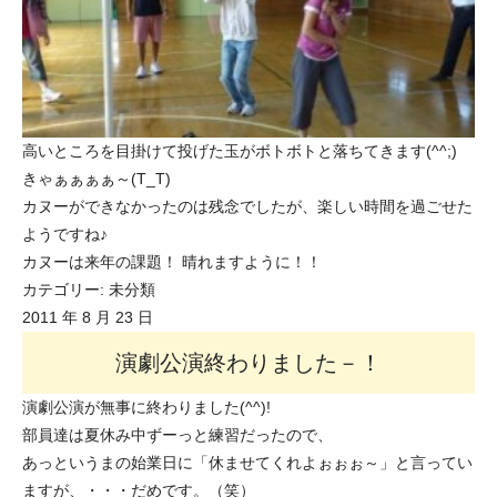
高いところを目掛けて投げた玉がボトボトと落ちてきます(^^;)
きゃぁぁぁぁ～(T_T)
カヌーができなかったのは残念でしたが、楽しい時間を過ごせた
ようですね♪
カヌーは来年の課題！ 晴れますように！！
カテゴリー:
未分類
2011 年 8 月 23 日
演劇公演終わりました－！
演劇公演が無事に終わりました(^^)!
部員達は夏休み中ずーっと練習だったので、
あっというまの始業日に「休ませてくれよぉぉぉ～」と言ってい
ますが、・・・だめです。（笑）