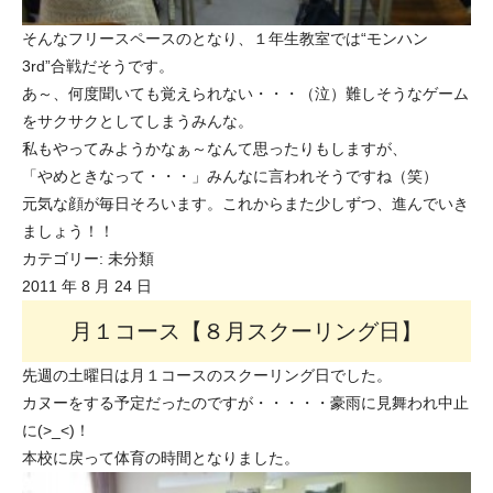
そんなフリースペースのとなり、１年生教室では“モンハン
3rd”合戦だそうです。
あ～、何度聞いても覚えられない・・・（泣）難しそうなゲーム
をサクサクとしてしまうみんな。
私もやってみようかなぁ～なんて思ったりもしますが、
「やめときなって・・・」みんなに言われそうですね（笑）
元気な顔が毎日そろいます。これからまた少しずつ、進んでいき
ましょう！！
カテゴリー:
未分類
2011 年 8 月 24 日
月１コース【８月スクーリング日】
先週の土曜日は月１コースのスクーリング日でした。
カヌーをする予定だったのですが・・・・・豪雨に見舞われ中止
に(>_<)！
本校に戻って体育の時間となりました。