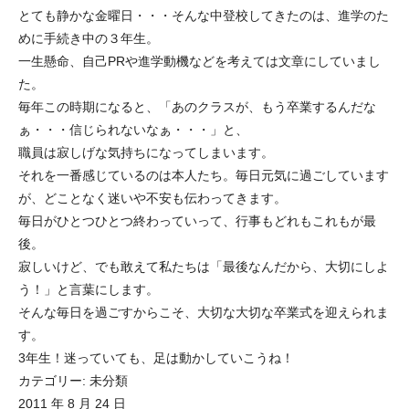
とても静かな金曜日・・・そんな中登校してきたのは、進学のた
めに手続き中の３年生。
一生懸命、自己PRや進学動機などを考えては文章にしていまし
た。
毎年この時期になると、「あのクラスが、もう卒業するんだな
ぁ・・・信じられないなぁ・・・」と、
職員は寂しげな気持ちになってしまいます。
それを一番感じているのは本人たち。毎日元気に過ごしています
が、どことなく迷いや不安も伝わってきます。
毎日がひとつひとつ終わっていって、行事もどれもこれもが最
後。
寂しいけど、でも敢えて私たちは「最後なんだから、大切にしよ
う！」と言葉にします。
そんな毎日を過ごすからこそ、大切な大切な卒業式を迎えられま
す。
3年生！迷っていても、足は動かしていこうね！
カテゴリー:
未分類
2011 年 8 月 24 日