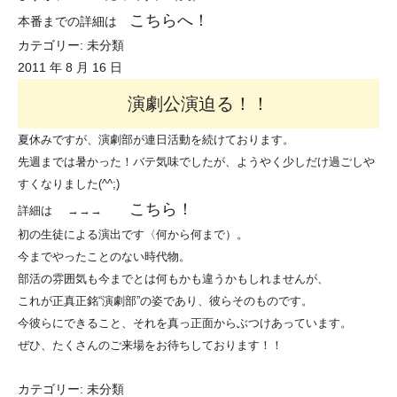
こちらへ！
本番までの詳細は
カテゴリー:
未分類
2011 年 8 月 16 日
演劇公演迫る！！
夏休みですが、演劇部が連日活動を続けております。
先週までは暑かった！バテ気味でしたが、ようやく少しだけ過ごしや
すくなりました(^^;)
こちら
！
詳細は →→→
初の生徒による演出です〈何から何まで）。
今までやったことのない時代物。
部活の雰囲気も今までとは何もかも違うかもしれませんが、
これが正真正銘“演劇部”の姿であり、彼らそのものです。
今彼らにできること、それを真っ正面からぶつけあっています。
ぜひ、たくさんのご来場をお待ちしております！！
カテゴリー:
未分類