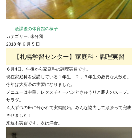
放課後の体育館の様子
カテゴリー:
未分類
2018 年 6 月 5 日
【札幌学習センター】家庭科・調理実習
６月4日、午後から家庭科の調理実習です。
現在家庭科を受講している１年生＋２，３年生の必要な人数名。
今年は大所帯の実習になりました。
メニューは中華。レタスチャーハンときゅうりと豚肉のスープ。
サラダ。
４人ずつの班に分かれて実習開始。みんな協力して頑張って完成
させました！
来週も実習です。次は洋食。