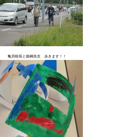
亀貝校長と姫嶋先生 歩きます！！