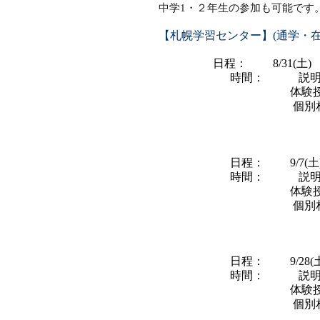
中学1・２年生の参加も可能です
【札幌学習センター】(通学・在
日程： 8/31(土)
時間： 説明
体験授業(学校
個別相
早目のご予
日程： 9/7(土
時間： 説明
体験授業(政
個別相
必ずご予約
日程： 9/28(土
時間： 説明
体験授業
個別相