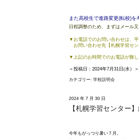
必ずご予約
また高校生で進路変更(転校)を
日程調整のため、まずはメール又
▼
お電話でのお問い合わせは、平
お問い合わせ先【札幌学習センター：0
▼上記
のお時間でのお電話が難し
＜投稿日：
2024
年
7
月
31
日(水）＞
カテゴリー:
学校説明会
2024 年 7 月 30 日
【札幌学習センター】
今年もがっつり暑い７月。