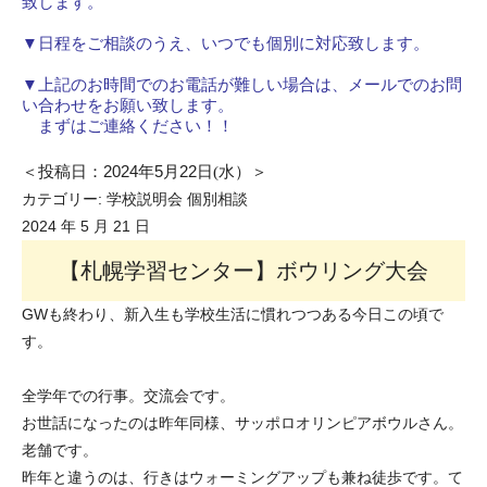
致します。
▼日程をご相談のうえ、いつでも個別に対応致します。
▼上記
のお時間でのお電話が難しい場合は、メールでのお問
い合わせをお願い致します。
まずはご連絡ください！！
＜投稿日：
2024
年
5
月
22
日(水）＞
カテゴリー:
学校説明会
個別相談
2024 年 5 月 21 日
【札幌学習センター】ボウリング大会
GWも終わり、新入生も学校生活に慣れつつある今日この頃で
す。
全学年での行事。交流会です。
お世話になったのは昨年同様、サッポロオリンピアボウルさん。
老舗です。
昨年と違うのは、行きはウォーミングアップも兼ね徒歩です。て