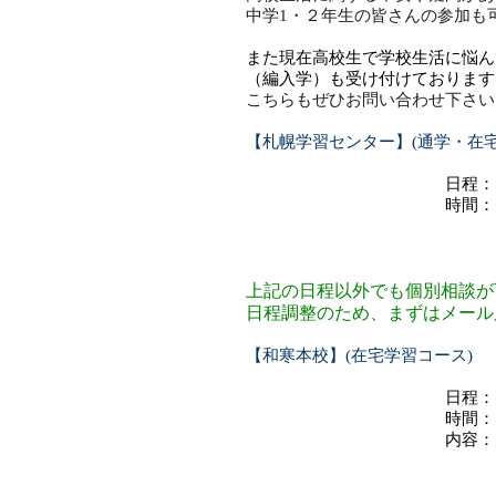
中学1・２年生の皆さんの参加も
また現在高校生で学校生活に悩ん
（編入学）も受け付けております
こちらもぜひお問い合わせ下さい
【札幌学習センター】(通学・在宅
日程： 2/17
時間： 
個別
上記の日程以外でも個別相談が
日程調整のため、まずはメール
【和寒本校】(在宅学習コース)
日
時間： 要
内容： 学校
＊札幌学習センター
必ずご予約を