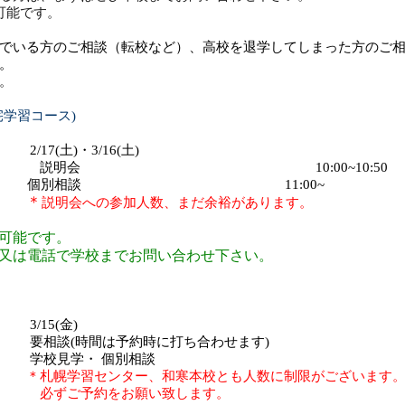
可能です。
でいる方のご相談（転校など）、高校を退学してしまった方のご
。
。
学習コース)
(土)・3
/16(土)
説明会
10:00~10:50
相談
11:00~
＊
説明会への参加人数、まだ余裕があります。
可能です。
又は電話で学校までお問い合わせ下さい。
程：
3/15(金)
相談
(
時間は予約時に打ち合わせます
)
見学・
個別相談
、和寒本校とも人数に制限がございます
お願い致します。