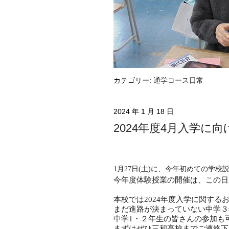
カテゴリー:
通学コース日常
2024 年 1 月 18 日
2024年度4月入学に
1月27日(土)に、今年初めての学
今年度
体験授業の開催は、この日
本校では2024年度入学に関す
まだ進路が決まっていない中学３
中学1・２年生の皆さんの参加も
まずはぜひ三和高校までご連絡下