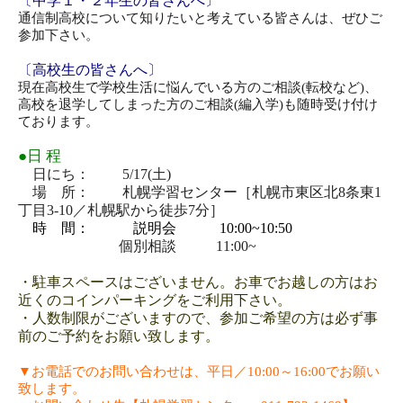
〔中学１・２年生の皆さんへ〕
通信制高校について知りたいと考えている皆さんは、ぜひご
参加下さい。
〔高校生の皆さんへ〕
現在高校生で学校生活に悩んでいる方のご相談(転校など)、
高校を退学してしまった方のご相談(編入学)も随時受け付け
ております。
●日 程
日にち： 5/17(土)
場 所： 札幌学習センター［札幌市東区北8条東1
丁目3‐10／札幌駅から徒歩7分］
時 間： 説明会
10:00~10:50
個別相談
11:00~
・駐車スペースはございません。お車でお越しの方はお
近くのコインパーキングをご利用下さい。
・人数制限がございますので、参加ご希望の方は必ず事
前のご予約をお願い致します。
▼
お電話でのお問い合わせは、平日／
10:00
～
16:00
でお願い
致します。