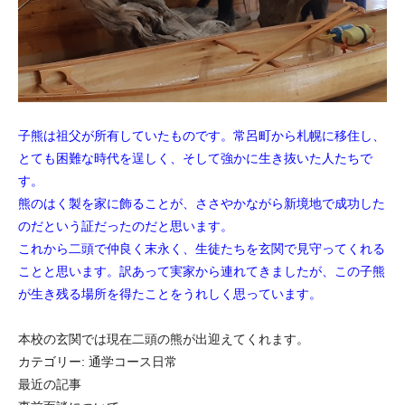
子熊は祖父が所有していたものです。常呂町から札幌に移住し、
とても困難な時代を逞しく、そして強かに生き抜いた人たちで
す。
熊のはく製を家に飾ることが、ささやかながら新境地で成功した
のだという証だったのだと思います。
これから二頭で仲良く末永く、生徒たちを玄関で見守ってくれる
ことと思います。訳あって実家から連れてきましたが、この子熊
が生き残る場所を得たことをうれしく思っています。
本校の玄関では現在二頭の熊が出迎えてくれます。
カテゴリー:
通学コース日常
最近の記事