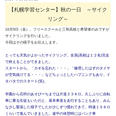
【札幌学習センター】秋の一日 ～サイク
リング～
10月9日（金）。フリースクールと三和高校と希望者のみですが
サイクリングを行いました。
今回はその様子をお伝えします。
とっても天気がよかったサイクリング。全員
(
高校は１２名
)
完走
で終えることができました。
スタートから、「カギを忘れた・・・」「修理したはずのタイヤ
が空気抜けてる・・・」などちょっとしたハプニングもあり、ド
タバタでのスタート
(
笑
)
。
学園から石狩のあそびーちまでは片道２３キロ。久しぶりに自転
車に乗る生徒もいたのと、基本車道を走行することもあり、みん
な少し緊張した様子でしたが少しずつ慣れてきて、時速１５キロ
くらいで進んでいきました。途中の休憩時にはパンク車