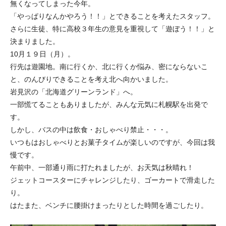
無くなってしまった今年。
「やっぱりなんかやろう！！」とできることを考えたスタッフ。
さらに生徒、特に高校３年生の意見を重視して「遊ぼう！！」と
決まりました。
10月１９日（月）。
行先は遊園地。南に行くか、北に行くか悩み、密にならないこ
と、のんびりできることを考え北へ向かいました。
岩見沢の「北海道グリーンランド」へ。
一部慌てることもありましたが、みんな元気に札幌駅を出発で
す。
しかし、バスの中は飲食・おしゃべり禁止・・・。
いつもはおしゃべりとお菓子タイムが楽しいのですが、今回は我
慢です。
午前中、一部通り雨に打たれましたが、お天気は秋晴れ！
ジェットコースターにチャレンジしたり、ゴーカートで滑走した
り。
はたまた、ベンチに腰掛けまったりとした時間を過ごしたり。