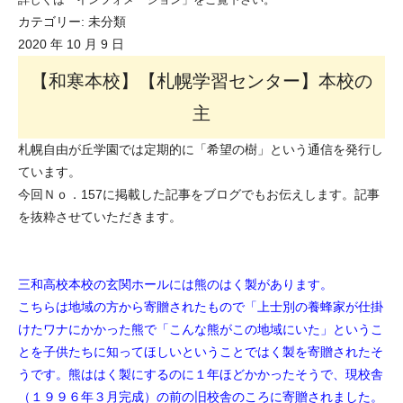
カテゴリー:
未分類
2020 年 10 月 9 日
【和寒本校】【札幌学習センター】本校の
主
札幌自由が丘学園では定期的に「希望の樹」という通信を発行し
ています。
今回Ｎｏ．157に掲載した記事をブログでもお伝えします。記事
を抜粋させていただきます。
三和高校本校の玄関ホールには熊のはく製があります。
こちらは地域の方から寄贈されたもので「上士別の養蜂家が仕掛
けたワナにかかった熊で「こんな熊がこの地域にいた」というこ
とを子供たちに知ってほしいということではく製を寄贈されたそ
うです。熊ははく製にするのに１年ほどかかったそうで、現校舎
（１９９６年３月完成）の前の旧校舎のころに寄贈されました。