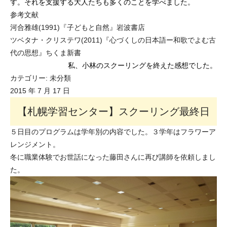
す。それを支援する大人たちも多くのことを学べました。
参考文献
河合雅雄(1991)『子どもと自然』岩波書店
ツベタナ・クリステワ(2011)『心づくしの日本語ー和歌でよむ古
代の思想』ちくま新書
私、小林のスクーリングを終えた感想でした。
カテゴリー:
未分類
2015 年 7 月 17 日
【札幌学習センター】スクーリング最終日
５日目のプログラムは学年別の内容でした。３学年はフラワーア
レンジメント。
冬に職業体験でお世話になった藤田さんに再び講師を依頼しまし
た。