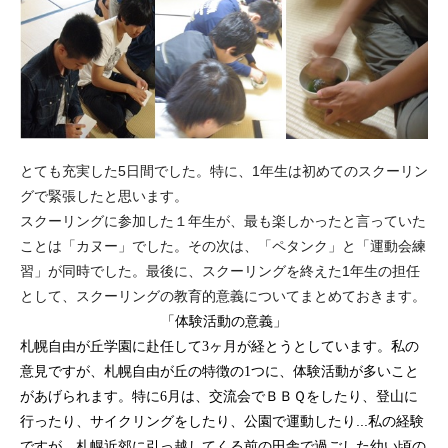
とても充実した5日間でした。特に、1年生は初めてのスクーリン
グで緊張したと思います。
スクーリングに参加した１年生が、最も楽しかったと言っていた
ことは「カヌー」でした。その次は、「ペタンク」と「運動会練
習」が同時でした。最後に、スクーリングを終えた1年生の担任
として、スクーリングの教育的意義についてまとめておきます。
「体
験活動の意義」
札幌自由が丘学園に赴任して
ヶ月が経とうとしています。私の
3
意見ですが、札幌自由が丘の特徴の
つに、体験活動が多いこと
1
があげられます。特に
月は、交流会でＢＢＱをしたり、登山に
6
行ったり、サイクリングをしたり、公園で運動したり...私の経験
ですが、札幌近郊に引っ越してくる前の田舎で過ごした幼い頃の