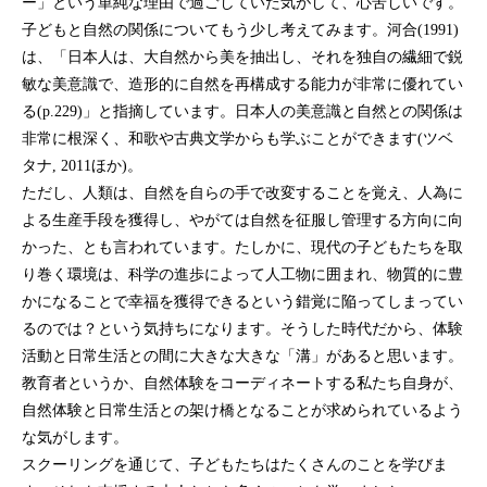
ー」という単純な理由で過ごしていた気がして、心苦しいです。
子どもと自然の関係についてもう少し考えてみます。河合
(1991)
は、「日本人は、大自然から美を抽出し、それを独自の繊細で鋭
敏な美意識で、造形的に自然を再構成する能力が非常に優れてい
る
」と指摘しています。日本人の美意識と自然との関係は
(p.229)
非常に根深く、和歌や古典文学からも学ぶことができます
ツベ
(
タナ
ほか
。
, 2011
)
ただし、人類は、自然を自らの手で改変することを覚え、人為に
よる生産手段を獲得し、やがては自然を征服し管理する方向に向
かった、とも言われています。たしかに、現代の子どもたちを取
り巻く環境は、科学の進歩によって人工物に囲まれ、物質的に豊
かになることで幸福を獲得できるという錯覚に陥ってしまってい
るのでは？という気持ちになります。
そうした時代だから、体験
活動と日常生活との間に大きな大きな「溝」があると思います。
教育者というか、自然体験をコーディネートする私たち自身が、
自然体験と日常生活との架け橋となることが求められているよう
な気がします。
スクーリングを通じて、子どもたちはたくさんのことを学びま