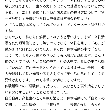
成長の糧であり、［生きる力］をはぐくむ基礎となっているので
ある。（「
世紀を展望した我が国の教育の在り方について
（第
21
一次答申）」平成
年
月
日中央教育審議会答申より）
8
7
19
とても大切な示唆をしてくれています。インターネットは便利で
すね。
ほんの少し、私なりに解釈してみようと思います。まず、体験活
動をただ通過儀礼として熟すのではなく、体験を通じて「心」が
動かされなければいけません。さらに、体験活動の中で「なぜ、
どうして」と考え行動するきっかけも大切だと感じます。当たり
前のことですが、ただ自然の中で、社会の中で、集団の中で活動
していれば、何か学べるというわけではありません。最後に
、個
人が経験して得た知識や考え方を持って実生活に活かしていく必
要性があります。これも非常に大切なことですね。
体験活動での「経験値」を持って、一人ひとりが実生活をよりよ
いものにするということだと感じました。
自分自身、高校生のころを振り返ると、体験活動って「自然への
訪問」、「単位履修」、「学校行事」、「授業がない、らっき