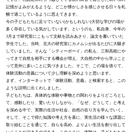
記憶がよみがえるような、どこか懐かしさを感じさせる日々を札
幌で過ごしているように思えてきます。
今の子どもたちに足りていない
かもしれない
大切な学びの場が
(
)
多く存在している気がしています。というのも、私自身、今年の
月まで研究室にこもって文献を読みあさり、論文を書いていた
3
学生でした。当時、北大の研究室にカメムシが出るたびに大騒ぎ
していました。そんな「シティーボーイ」の私も、三和高校にや
ってきて自然を相手にする機会が増え、大自然の中から学ぶこと
って意外に多いことに気づきました。そこで、この場を借りて、
体験活動の意義について少し理解を深めようと思います。
まず、インターネットで「体験活動、意義」と検索すると、この
ような説明に出くわしました。
子どもたちは、具体的な体験や事物との関わりをよりどころとし
て、感動したり、驚いたりしながら、「なぜ、どうして」と考え
を深める中で、実際の生活や社会、自然の在り方を学んでいく。
そして、そこで得た知識や考え方を基に、実生活の様々な課題に
取り組むことを通じて、自らを高め、よりよい生活を創り出して
いくことができるのである。このように、体験は、子どもたちの