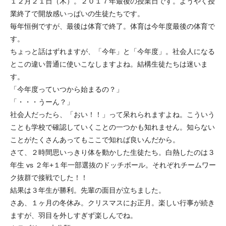
１２月２１日（木）。２０１７年最後の授業日です。ようやく授
業終了で開放感いっぱいの生徒たちです。
毎年恒例ですが、最後は体育で終了。体育は今年度最後の体育で
す。
ちょっと話はずれますが、「今年」と「今年度」。社会人になる
とこの違い普通に使いこなしますよね。結構生徒たちは迷いま
す。
「今年度っていつから始まるの？」
「・・・うーん？」
社会人だったら、「おい！！」って呆れられますよね。こういう
ことも学校で確認していくことの一つかも知れません。知らない
ことがたくさんあってもここで知れば良いんだから。
さて、２時間思いっきり体を動かした生徒たち。白熱したのは３
年生 vs ２年+１年一部選抜のドッチボール。それぞれチームワー
ク抜群で接戦でした！！
結果は３年生が勝利。先輩の面目が立ちました。
さあ、１ヶ月の冬休み。クリスマスにお正月。楽しい行事が続き
ますが、羽目を外しすぎず楽しんでね。