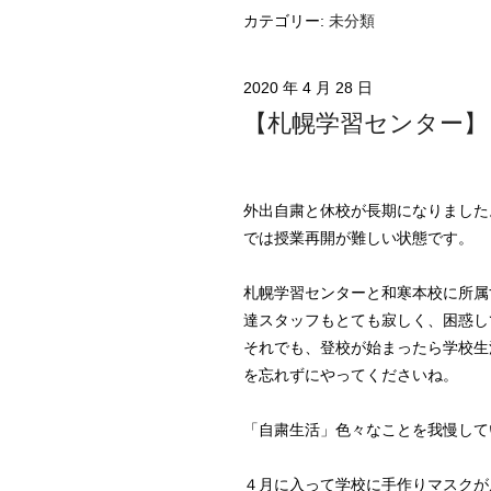
カテゴリー:
未分類
2020 年 4 月 28 日
【札幌学習センター】
外出自粛と休校が長期になりました
では授業再開が難しい状態です。
札幌学習センターと和寒本校に所属
達スタッフもとても寂しく、困惑し
それでも、登校が始まったら学校生
を忘れずにやってくださいね。
「自粛生活」色々なことを我慢して
４月に入って学校に手作りマスクが