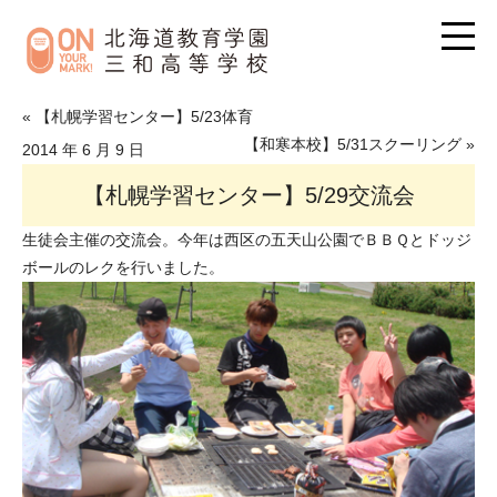
« 【札幌学習センター】5/23体育
【和寒本校】5/31スクーリング »
2014 年 6 月 9 日
【札幌学習センター】5/29交流会
生徒会主催の交流会。今年は西区の五天山公園でＢＢＱとドッジ
ボールのレクを行いました。