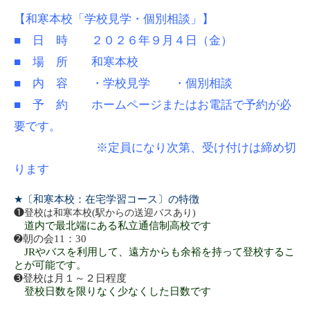
【和寒本校「学校見学・個別相談」】
■ 日 時 ２０２６年９月４日（金）
■ 場 所 和寒本校
■ 内 容 ・学校見学 ・個別相談
■ 予 約 ホームページまたはお電話で予約が必
要です。
※定員になり次第、受け付けは締め切
ります
★
〔和寒本校：在宅学習コース〕の特徴
❶
登校は和寒本校
(
駅からの送迎バスあり
)
道内で最北端にある私立通信制高校です
➋
朝の会
11：30
JR
やバスを利用して、遠方からも余裕を持って登校するこ
とが可能です。
➌
登校は月１～２日程度
登校日数を限りなく少なくした日数です