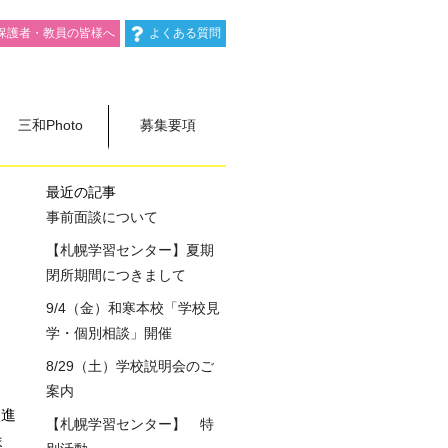
保護者・教員の皆様へ
よくある質問
三和Photo
募集要項
最近の記事
事前面談について
【札幌学習センター】夏期
閉所期間につきまして
9/4（金）和寒本校「学校見
！
学・個別相談」開催
8/29（土）学校説明会のご
案内
校進
【札幌学習センター】 特
ま