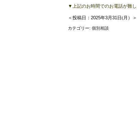
▼上記
のお時間でのお電話が難し
＜投稿日：
2025
年
3
月
31
日(月）＞
カテゴリー:
個別相談