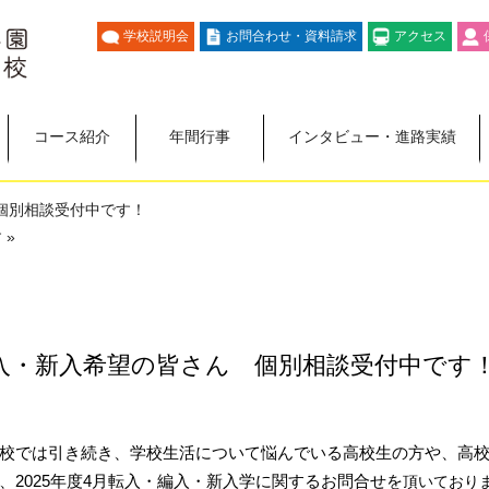
学校説明会
お問合わせ・資料請求
アクセス
コース紹介
年間行事
インタビュー・進路実績
 個別相談受付中です！
 »
・編入・新入希望の皆さん 個別相談受付中です
校では引き続き、
学校
生活について悩んでいる高校生の方や、
高
、
2025年度4月転入・編入・新入学に関するお問合せを
頂いており