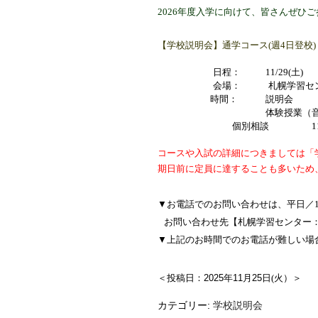
2026年度入学に向けて、皆さんぜひ
【学校説明会】通学コース
(週4日登校
日程： 11/29(土)
会場： 札幌学習セン
時間： 説明会
体験授業
（
個別相談
1
コースや入試の詳細につきましては「
期日前に定員に達することも多いため
▼
お電話でのお問い合わせは、平日／10:0
お問い合わせ先【札幌学習センター：011-
▼上記
のお時間でのお電話が難しい場
＜投稿日：
2025
年
11
月25日
(火）＞
カテゴリー:
学校説明会