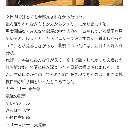
２日間ではとても全部見きれなかった仙台。
後ろ髪引かれながらも夕方からフェリーに乗り更に１泊。
男女関係なくみんなで部屋の中で人狼ゲームをしている様子を見
ていると、ひょっとしたらフェリーで過ごすのが一番楽しかった
（？）とさえ感じながらも、札幌についたのは、翌日１３時３０
分頃。
旅行中、本当にみんな仲が良く、今まで話をしなかった友達とも
打ち解けあって更に絆が深まった４日間の様に感じました。 ま
た、生徒自身が企画してくれた旅行を実現できたのは、まさに札
幌自由が丘学園といったところでした。
カテゴリー:
未分類
最近の記事
ていねプール
さっぱち見学
小樽自主研修
フリースクール交流会