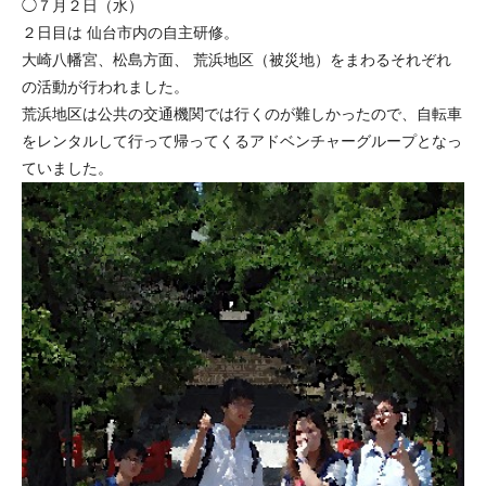
◯７月２日（水）
２日目は 仙台市内の自主研修。
大崎八幡宮、松島方面、 荒浜地区（被災地）をまわるそれぞれ
の活動が行われました。
荒浜地区は公共の交通機関では行くのが難しかったので、自転車
をレンタルして行って帰ってくるアドベンチャーグループとなっ
ていました。