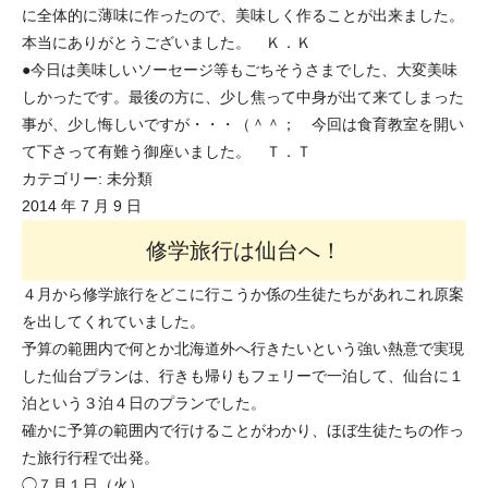
に全体的に薄味に作ったので、美味しく作ることが出来ました。
本当にありがとうございました。 Ｋ．Ｋ
●今日は美味しいソーセージ等もごちそうさまでした、大変美味
しかったです。最後の方に、少し焦って中身が出て来てしまった
事が、少し悔しいですが・・・（＾＾； 今回は食育教室を開い
て下さって有難う御座いました。 Ｔ．Ｔ
カテゴリー:
未分類
2014 年 7 月 9 日
修学旅行は仙台へ！
４月から修学旅行をどこに行こうか係の生徒たちがあれこれ原案
を出してくれていました。
予算の範囲内で何とか北海道外へ行きたいという強い熱意で実現
した仙台プランは、行きも帰りもフェリーで一泊して、仙台に１
泊という３泊４日のプランでした。
確かに予算の範囲内で行けることがわかり、ほぼ生徒たちの作っ
た旅行行程で出発。
◯７月１日（火）