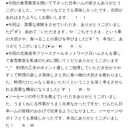
●今回の食育教室を開いて下さった日本ハムの皆さんありがとう
ございました。ソーセージなどとても美味しかったです。次回が
あればまたよろしくお願いします。 Ｉ．Ｉ
●今回は、貴重な体験をさせていただき、ありがとうございまし
た(*ﾟ∀ﾟ) 改めて「いただきます」や「ごちそうさま」という事
の大切さや、食べることの喜びを学びました(´∀｀*) 本当に、あ
りがとうございました(●´ω｀●) Ｋ．Ｕ
●今回の北海道等フリースクールネットワーク日ハムさんを通し
て食育教室を私達のために開いてくだりありがとうございます
^_^ 料理の工夫やポイント優しくご指導していただき分かりや
すくて料理の楽しさ美味しさと共に食べ物の大切さを教わりまし
た。料理だけじゃなく命をいただくということを深く考えさせら
れる貴重な機会になりました( ´∀｀) Ｗ．Ｎ
●ソーセージの作り方を教えていただきありがとうございまし
た。うまくねじる作業がうまく出来なかったですが、だんだん日
本ハムの皆様のおかげで出来るようになりました。ソーセージや
ポトフとても美味しかったです、本当にありがとうございまし
た！ Ｋ．Ｍ