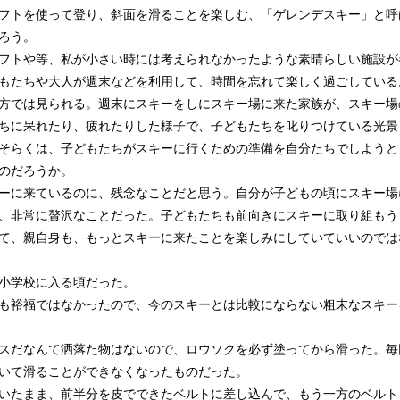
フトを使って登り、斜面を滑ることを楽しむ、「ゲレンデスキー」と呼
ろう。
フトや等、私が小さい時には考えられなかったような素晴らしい施設が
もたちや大人が週末などを利用して、時間を忘れて楽しく過ごしている
方では見られる。週末にスキーをしにスキー場に来た家族が、スキー場
ちに呆れたり、疲れたりした様子で、子どもたちを叱りつけている光景
そらくは、子どもたちがスキーに行くための準備を自分たちでしようと
のだろうか。
ーに来ているのに、残念なことだと思う。自分が子どもの頃にスキー場
、非常に贅沢なことだった。子どもたちも前向きにスキーに取り組もう
て、親自身も、もっとスキーに来たことを楽しみにしていていいのでは
小学校に入る頃だった。
も裕福ではなかったので、今のスキーとは比較にならない粗末なスキー
スだなんて洒落た物はないので、ロウソクを必ず塗ってから滑った。毎
いて滑ることができなくなったものだった。
いたまま、前半分を皮でできたベルトに差し込んで、もう一方のベルト