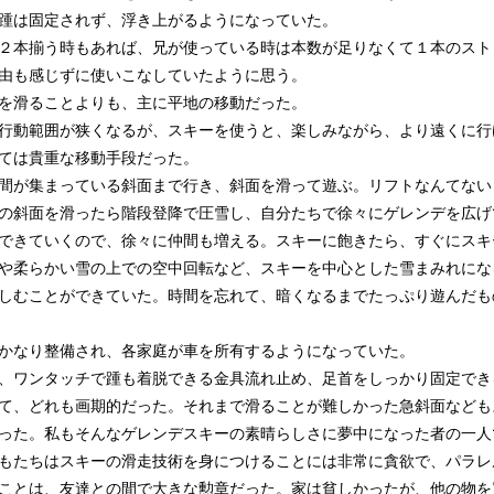
踵は固定されず、浮き上がるようになっていた。
２本揃う時もあれば、兄が使っている時は本数が足りなくて１本のスト
由も感じずに使いこなしていたように思う。
を滑ることよりも、主に平地の移動だった。
行動範囲が狭くなるが、スキーを使うと、楽しみながら、より遠くに行
ては貴重な移動手段だった。
間が集まっている斜面まで行き、斜面を滑って遊ぶ。リフトなんてない
の斜面を滑ったら階段登降で圧雪し、自分たちで徐々にゲレンデを広げ
できていくので、徐々に仲間も増える。
スキーに飽きたら、すぐにスキ
や柔らかい雪の上での空中回転など、スキーを中心とした雪まみれにな
しむことができていた。
時間を忘れて、
暗くなるまでたっぷり遊んだも
かなり整備され、各家庭が車を所有するようになっていた。
、ワンタッチで踵も着脱できる金具流れ止め、足首をしっかり固定でき
て、どれも画期的だった。それまで滑ることが難しかった急斜面なども
った。私もそんなゲレンデスキーの素晴らしさに夢中になった者の一人
もたちはスキーの滑走技術を身につけることには非常に貪欲で、パラレ
ことは、友達との間で大きな勲章だった。家は貧しかったが、他の物を