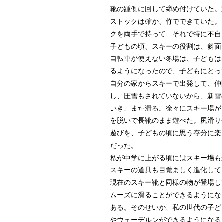
靴の踵側に回して締め付けていた。
ストックは確か、竹でできていた。
クを両手で持って、それで特に不自
子どもの頃、スキーの役割は、斜面
自転車が使えない冬場は、子どもは
るようになったので、子どもにとっ
自分の家からスキーで出発して、仲
し、圧雪もされていないから、新雪
いき、また滑る。徐々にスキー場が
を脱いで長靴のまま遊べた。尻滑り
遊びを、子どもの頃に思う存分に楽
だった。
私が中学に上がる頃にはスキー場も
スキーの道具も目覚ましく進化して
現在のスキー靴と同様の物が登場し
ムーズに滑ることができるようにな
ある。そのせいか、私の世代の子ど
やウェーデルンができるようになる