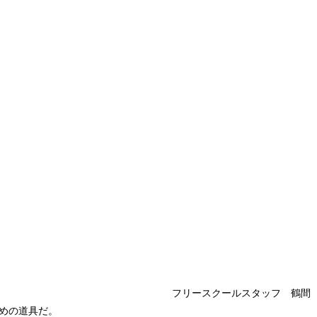
フリースクールスタッフ 鶴間
めの道具だ。