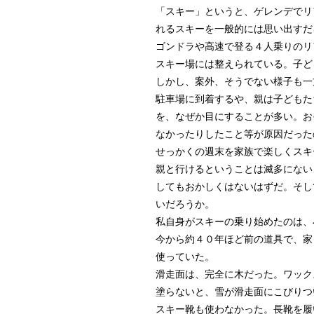
「スキー」というと、ゲレンデでリ
れるスキーを一般的には思い出すだ
ゴンドラや高速で登る４人乗りのリ
スキー場には整えられている。子ど
しかし、案外、そうでない様子も一
駐車場に到着するや、親は子どもた
を、なぜか目にすることが多い。お
なかったりしたこと等が原因だった
せっかくの週末を家族で楽しくスキ
親と行けるということは滅多にない
してもおかしくはないはずだ。そし
いだろうか。
私自身がスキーの乗り始めたのは、
今から約４０年ほど前の道具で、家
使っていた。
滑走面は、完全に木だった。ワック
塗らないと、雪が滑走面にこびりつ
スキー靴も使わなかった。長靴を履