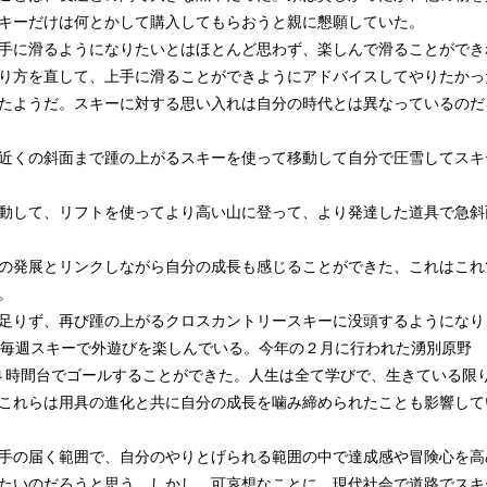
キーだけは何とかして購入してもらおうと親に懇願していた。
手に滑るようになりたいとはほとんど思わず、楽しんで滑ることができ
り方を直して、上手に滑ることができようにアドバイスしてやりたかっ
たようだ。スキーに対する思い入れは自分の時代とは異なっているのだ
近くの斜面まで踵の上がるスキーを使って移動して自分で圧雪してスキ
動して、リフトを使ってより高い山に登って、より発達した道具で急斜
の発展とリンクしながら自分の成長も感じることができた、これはこれ
。
足りず、再び踵の上がるクロスカントリースキーに没頭するようになり
て毎週スキーで外遊びを楽しんでいる。今年の２月に行われた湧別原野
て４時間台でゴールすることができた。人生は全て学びで、生きている限
これらは用具の進化と共に自分の成長を噛み締められたことも影響して
手の届く範囲で、自分のやりとげられる範囲の中で達成感や冒険心を高
たいのだろうと思う。しかし、可哀想なことに、現代社会で道路でスキ