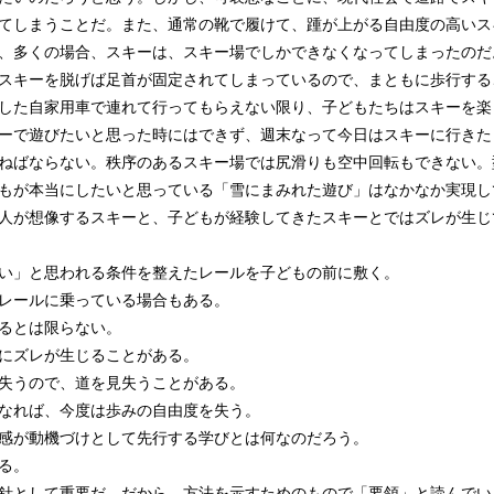
てしまうことだ。また、通常の靴で履けて、踵が上がる自由度の高いス
、多くの場合、スキーは、スキー場でしかできなくなってしまったのだ
スキーを脱げば足首が固定されてしまっているので、まともに歩行する
した自家用車で連れて行ってもらえない限り、子どもたちはスキーを楽
ーで遊びたいと思った時にはできず、週末なって今日はスキーに行きた
ねばならない。秩序のあるスキー場では尻滑りも空中回転もできない。
もが本当にしたいと思っている「雪にまみれた遊び」はなかなか実現し
人が想像するスキーと、子どもが経験してきたスキーとではズレが生じ
い」と思われる条件を整えたレールを子どもの前に敷く。
レールに乗っている場合もある。
るとは限らない。
にズレが生じることがある。
失うので、道を見失うことがある。
なれば、今度は歩みの自由度を失う。
感が動機づけとして先行する学びとは何なのだろう。
る。
針として重要だ。だから、方法を示すためのもので「要領」と読んでい