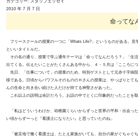
カテゴリー:
スタッフエッセイ
2010 年 7 月 7 日
命ってな
フリースクールの授業の一つに「Whats Life?」というものがある
といいタイトルだ。
その名の通り、授業で学ぶ通年テーマは「命ってなんだろう？」「生
出てくる。伝えたいことがたくさんある中から、４・５月は「こころに
先日、「仕事について」の授業のため、特別ゲストとして元赤十字病院
様である。日頃からパワフルそのもののＨさんの授業は、やっぱりとて
んの生命と向き合い続けた人だけが持てる神聖さがあった。
これ以上の説明は余計だろう。お話の中でとくに印象的だったことを取
「私はどういうわけか、幼稚園くらいからずっと世界の平和・出会った
い頃からずーっと『看護士になりたい』と思っていたのね」
「被災地で働く看護士は、たとえ家族がいても、自分の家がぐちゃぐち