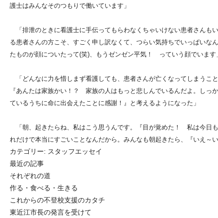
護士はみんなそのつもりで働いています」
「排泄のときに看護士に手伝ってもらわなくちゃいけない患者さんもい
る患者さんの方こそ、すごく申し訳なくて、つらい気持ちでいっぱいな
たものが顔についたって(笑)、もうゼンゼン平気！ っていう顔でいます
「どんなに力を惜しまず看護しても、患者さんが亡くなってしまうこと
『あんたは家族かい！？ 家族の人はもっと悲しんでいるんだよ。しっ
ているうちに命に出会えたことに感謝！』と考えるようになった」
「朝、起きたらね、私はこう思うんです。『目が覚めた！ 私は今日も
れだけで本当にすごいことなんだから。みんなも朝起きたら、『いえ～い
カテゴリー:
スタッフエッセイ
最近の記事
それぞれの道
作る・食べる・生きる
これからの不登校支援のカタチ
東近江市長の発言を受けて