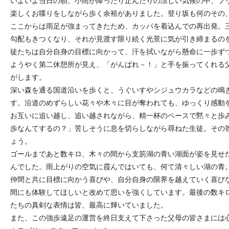
いよいよ当日の朝、小雨が降ったり止んだりの涼しい気候の中、フ
楽しくお喋りをしながら歩く余裕がありました。登り坂も何のその
ここからは雨足が強まってきたため、カッパを着込んでの再出発。
勾配もきつくなり、それが見渡す限り続く光景に気が引き締まるの
徒たちは自分自身の目標に向かって、汗を拭いながら懸命に一歩ず
ようやく第二休憩所が見え、「がんばれ－！」と手を振ってくれる
がします。
深い森を通る国道沿いを歩くと、うぐいすやシジュウカラなどの鳴
す。沿道のめずらしい花々や木々に目が奪われても、ゆっくり感動
お互いに追い越し、追い越されながら、精一杯のペースで黙々と歩
歩なんてするの？」苦しそうに息を切らしながら尋ねた生徒。その
ょう。
ゴールまであと数キロ、木々の間から支笏湖の青い湖面が姿を見せ
んでした。雨上がりの空気に霞んではいても、何て清々しい湖の青
仲間と共に目標に向かう喜びや、自分自身の限界を越えていく喜びな
間にも体験してほしいと改めて思いを強くしています。最後の数キ
たちの真剣な表情は皆、最高に輝いていました。
また、この強歩遠足の運営を終日支えて下さった父母の皆さまには