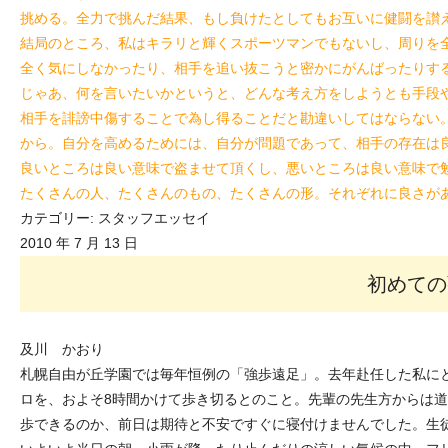
挑める。全力で挑んだ結果、もし負けたとしてもお互いに健闘を讃
結局のところ、私はキラリと輝くスポーツマンでもないし、周りを
全く気にしなかったり、相手を追い抜こうと密かにがんばったりす
じゃあ、何を言いたいかというと、どんな考え方をしようとも手段
相手を誹謗中傷することで為し得ることだと勘違いしてはならない
から。自分を高めるためには、自分が問題であって、相手の存在は
良いところは良い意味で盗ませて頂くし、悪いところは良い意味で
たくさんの人、たくさんのもの、たくさんの形。それぞれに良さが
カテゴリー:
スタッフエッセイ
2010 年 7 月 13 日
初めての
及川 かおり
札幌自由が丘学園では毎年恒例の「強歩遠足」。去年赴任した私にと
ロを、およそ8時間かけて歩き切るとのこと。先輩の先生方からは
歩できるのか、前日は期待と不安ですぐに寝付けませんでした。生