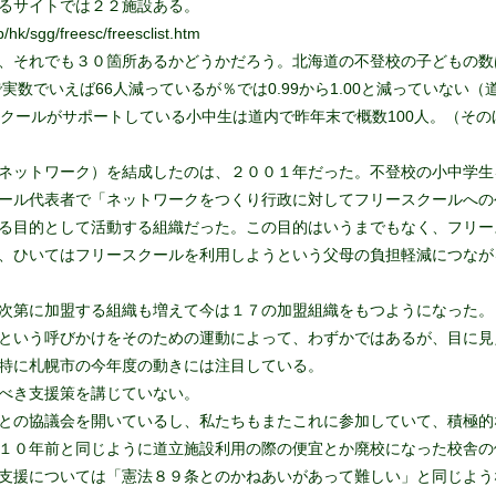
るサイトでは２２施設ある。
p/hk/sgg/freesc/freesclist.htm
、それでも３０箇所あるかどうかだろう。北海道の不登校の子どもの数
人で実数でいえば66人減っているが％では0.99から1.00と減っていない（
スクールがサポートしている小中生は道内で昨年末で概数100人。（その
ネットワーク）を結成したのは、２００１年だった。不登校の小中学生
ール代表者で「ネットワークをつくり行政に対してフリースクールへの
る目的として活動する組織だった。この目的はいうまでもなく、フリー
、ひいてはフリースクールを利用しようという父母の負担軽減につなが
次第に加盟する組織も増えて今は１７の加盟組織をもつようになった。
という呼びかけをそのための運動によって、わずかではあるが、目に見
特に札幌市の今年度の動きには注目している。
べき支援策を講じていない。
との協議会を開いているし、私たちもまたこれに参加していて、積極的
１０年前と同じように道立施設利用の際の便宜とか廃校になった校舎の
支援については「憲法８９条とのかねあいがあって難しい」と同じよう