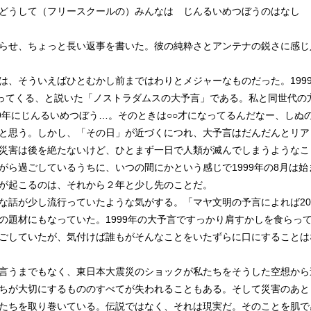
どうして（フリースクールの）みんなは じんるいめつぼうのはなし 
らせ、ちょっと長い返事を書いた。彼の純粋さとアンテナの鋭さに感じ
、そういえばひとむかし前まではわりとメジャーなものだった。199
やってくる、と説いた「ノストラダムスの大予言」である。私と同世代の
99年にじんるいめつぼう…。そのときは○○才になってるんだなー、しぬ
と思う。しかし、「その日」が近づくにつれ、大予言はだんだんとリア
災害は後を絶たないけど、ひとまず一日で人類が滅んでしまうようなこ
がら過ごしているうちに、いつの間にかという感じで1999年の8月は始
が起こるのは、それから２年と少し先のことだ。
話が少し流行っていたような気がする。「マヤ文明の予言によれば20
の題材にもなっていた。1999年の大予言ですっかり肩すかしを食らっ
ごしていたが、気付けば誰もがそんなことをいたずらに口にすることは
言うまでもなく、東日本大震災のショックが私たちをそうした空想から
ちが大切にするもののすべてが失われることもある。そして災害のあと
たちを取り巻いている。伝説ではなく、それは現実だ。そのことを肌で