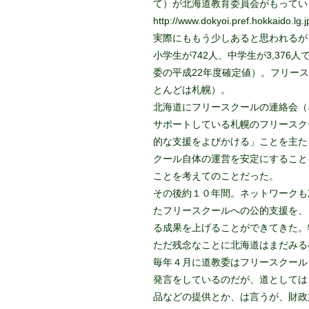
て）が北海道教育委員会がもってい
http://www.dokyoi.pref.hokkaido.lg.j
実際にももう少しあると思われるが
小学生が742人、中学生が3,376
委の平成22年度確定値）。フリー
とんどは札幌）。
北海道にフリースクールの連絡会（
サポートしている札幌のフリースク
的な支援をよびかける」ことを主た
クール自体の運営を安定にすること
ことを考えてのことだった。
その後約１０年間。ネットワークも
たフリースクールへの公的支援を、
る成果を上げることができてきた。
ただ残念なことに北海道はまだみる
毎年４月に道教委はフリースクール
発言をしているのだが、道としては
品などの提供とか、は言うが、財政