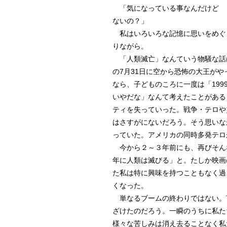
「気になっている事なんだけど 
ないの？」
私はいろいろな記憶に思いをめぐ
りながら。
「人類滅亡」なんていう物騒な話は
の7月31日に空から恐怖の大王が
なら、子どものころに一度は「19
いやだな」なんて考えたことがある
ティを失っていった。戦争・テロや
はさすがにないだろう。そう思いな
っていた。アメリカの同時多発テロ
今から２～３年前にも、再びそんな
年に人類は滅びる」と。たしか映画
た私は特に興味を持つこともなく過
くなった。
単なるブームの終わりではない。
ざけたのだろう。一瞬のうちに私た
様々な苦しみは消え去ることなく私