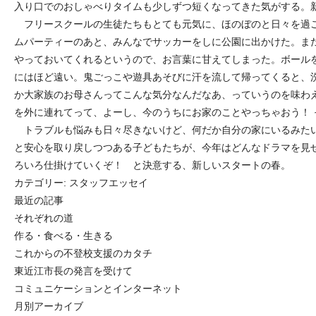
入り口でのおしゃべりタイムも少しずつ短くなってきた気がする。
フリースクールの生徒たちもとても元気に、ほのぼのと日々を過
ムパーティーのあと、みんなでサッカーをしに公園に出かけた。ま
やっておいてくれるというので、お言葉に甘えてしまった。ボール
にはほど遠い。鬼ごっこや遊具あそびに汗を流して帰ってくると、
か大家族のお母さんってこんな気分なんだなあ、っていうのを味わ
を外に連れてって、よーし、今のうちにお家のことやっちゃおう！ 
トラブルも悩みも日々尽きないけど、何だか自分の家にいるみた
と安心を取り戻しつつある子どもたちが、今年はどんなドラマを見
ろいろ仕掛けていくぞ！ と決意する、新しいスタートの春。
カテゴリー:
スタッフエッセイ
最近の記事
それぞれの道
作る・食べる・生きる
これからの不登校支援のカタチ
東近江市長の発言を受けて
コミュニケーションとインターネット
月別アーカイブ