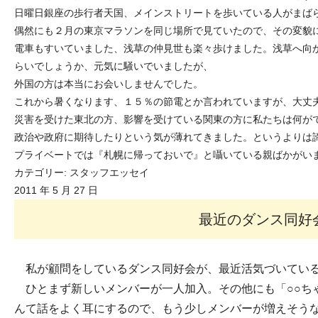
日曜日銀座の歩行者天国、メインストリートを歩いている人がまば
偶然にも２月の東京マラソンを同じ場所で見ていたので、その変貌
電車もすいていました、浅草の仲見世も楽々歩けました。浅草へ向か
らいでしょうか、元気に騒いでいましたが、
外国の方は本当にお会いしませんでした。
これから暑くなります、１５％の節電とか言われていますが、大丈
災害を受けた東北の方、影響を受けている関東の方に私たちは何が
政治や政府に期待したりという気が薄れてきました。というよりは
プライベートでは『札幌に帰っておいで』と囁いている親ばかがい
カテゴリー:
スタッフエッセイ
2011 年 5 月 27 日
最近のダンス同好
私が顧問をしているダンス同好会が、最近活気づいてい
ひとまず新しいメンバーが一人加入。その他にも「○○ち
んて話をよく耳にするので、もう少しメンバーが増えそう