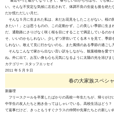
最近やっと暖かくなってきて、春らしい日がちらほら。でも夜に
い。そんな不安定な気候に左右されて、体調不良の生徒も後を絶た
だか慌ただしい月だ。
そんな５月に生まれた私は、未だお花見をしたことがない。桜の
きたい！」とは思うものの、この足動かず。この美しい季節に生ま
だ、通勤路にさりげなく咲く桜を目にすることで満足しているのか
そ、いいのかもしれない。少しずつ芽吹いてくる木々を見て、季節
しれない。敢えて見に行かないのも、また風情のある季節の過ごし
そんなこんなで家から出ない言い訳をしながら、観葉植物を愛で
ね。外に出て、お互い身も心も元気になるように太陽の光を浴びま
カテゴリー:
スタッフエッセイ
2011 年 5 月 9 日
春の大家族スペシ
新藤理
フリースクールを卒業したばかりの高校一年生たちが、帰りがけ
中学生の友人たちと抱き合ってはしゃいでいる。高校生活はどう？
て返事だけど、きっともうすぐクラスの仲間や先輩たちとの新しい