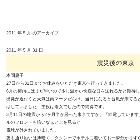
2011 年 5 月 のアーカイブ
2011 年 5 月 31 日
震災後の東京
本間慶
27日から31日までお休みをいただき東京へ行ってきました。
6月の梅雨にはまだ早いので少し温かい快適な日を送れるかと期待
出発が近付くと天気は雨マークだらけ、当日になると台風が来てる
はしていました、主役は雨女でしたので納得です。
3月11日の地震から2ヶ月半が経った東京ですが、『節電していま
ルのフロントも暗いなぁと上を見ると
電球が外されていました。
夜も通り沿いは薄暗く、タクシーでホテルに着いても一瞬分かりず